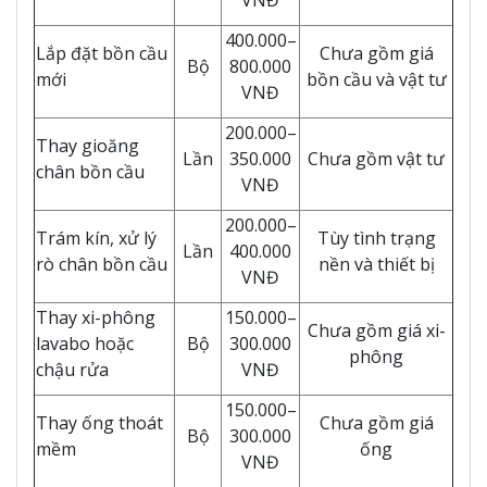
VNĐ
400.000–
Lắp đặt bồn cầu
Chưa gồm giá
Bộ
800.000
mới
bồn cầu và vật tư
VNĐ
200.000–
Thay gioăng
Lần
350.000
Chưa gồm vật tư
chân bồn cầu
VNĐ
200.000–
Trám kín, xử lý
Tùy tình trạng
Lần
400.000
rò chân bồn cầu
nền và thiết bị
VNĐ
Thay xi-phông
150.000–
Chưa gồm giá xi-
lavabo hoặc
Bộ
300.000
phông
chậu rửa
VNĐ
150.000–
Thay ống thoát
Chưa gồm giá
Bộ
300.000
mềm
ống
VNĐ