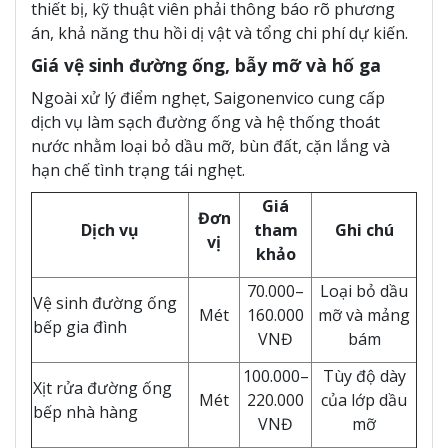
thiết bị, kỹ thuật viên phải thông báo rõ phương
án, khả năng thu hồi dị vật và tổng chi phí dự kiến.
Giá vệ sinh đường ống, bẫy mỡ và hố ga
Ngoài xử lý điểm nghẹt, Saigonenvico cung cấp
dịch vụ làm sạch đường ống và hệ thống thoát
nước nhằm loại bỏ dầu mỡ, bùn đất, cặn lắng và
hạn chế tình trạng tái nghẹt.
Giá
Đơn
Dịch vụ
tham
Ghi chú
vị
khảo
70.000–
Loại bỏ dầu
Vệ sinh đường ống
Mét
160.000
mỡ và mảng
bếp gia đình
VNĐ
bám
100.000–
Tùy độ dày
Xịt rửa đường ống
Mét
220.000
của lớp dầu
bếp nhà hàng
VNĐ
mỡ