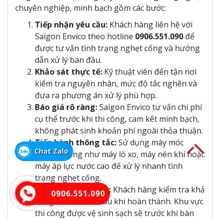
chuyên nghiệp, minh bạch gồm các bước:
Tiếp nhận yêu cầu:
Khách hàng liên hệ với
Saigon Envico theo hotline
0906.551.090
để
được tư vấn tình trạng nghẹt cống và hướng
dẫn xử lý ban đầu.
Khảo sát thực tế:
Kỹ thuật viên đến tận nơi
kiểm tra nguyên nhân, mức độ tắc nghẽn và
đưa ra phương án xử lý phù hợp.
Báo giá rõ ràng:
Saigon Envico tư vấn chi phí
cụ thể trước khi thi công, cam kết minh bạch,
không phát sinh khoản phí ngoài thỏa thuận.
Tiến hành thông tắc:
Sử dụng máy móc
Chat Zalo
chuyên dụng như máy lò xo, máy nén khí hoặc
máy áp lực nước cao để xử lý nhanh tình
trạng nghẹt cống.
Kiểm tra và vệ sinh:
Khách hàng kiểm tra khả
0906.551.090
năng thoát nước sau khi hoàn thành. Khu vực
thi công được vệ sinh sạch sẽ trước khi bàn