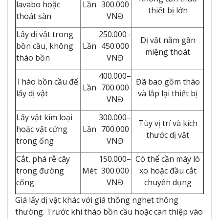
lavabo hoặc
Lần
300.000
thiết bị lớn
thoát sàn
VNĐ
Lấy dị vật trong
250.000–
Dị vật nằm gần
bồn cầu, không
Lần
450.000
miệng thoát
tháo bồn
VNĐ
400.000–
Tháo bồn cầu để
Đã bao gồm tháo
Lần
700.000
lấy dị vật
và lắp lại thiết bị
VNĐ
Lấy vật kim loại
300.000–
Tùy vị trí và kích
hoặc vật cứng
Lần
700.000
thước dị vật
trong ống
VNĐ
Cắt, phá rễ cây
150.000–
Có thể cần máy lò
trong đường
Mét
300.000
xo hoặc đầu cắt
cống
VNĐ
chuyên dụng
Giá lấy dị vật khác với giá thông nghẹt thông
thường. Trước khi tháo bồn cầu hoặc can thiệp vào