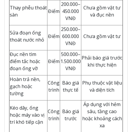
200.000–
Thay phễu thoát
Chưa gồm vật tư
Điểm
450.000
sàn
và đục nền
VNĐ
250.000–
Sửa đoạn ống
Điểm
600.000
Chưa gồm vật tư
thoát nước nhỏ
VNĐ
Đục nền tìm
500.000–
Phải báo giá trước
điểm tắc hoặc
Điểm
1.500.000
khi thực hiện
đoạn ống vỡ
VNĐ
Hoàn trả nền,
Công
Báo giá
Phụ thuộc vật liệu
gạch hoặc
trình
thực tế
và diện tích
tường
Áp dụng với hẻm
Kéo dây, ống
Công
Báo giá
sâu, tầng cao
hoặc máy vào vị
trình
trước
hoặc khoảng cách
trí khó tiếp cận
xa