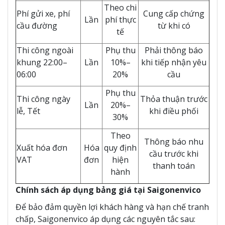
Theo chi
Phí gửi xe, phí
Cung cấp chứng
Lần
phí thực
cầu đường
từ khi có
tế
Thi công ngoài
Phụ thu
Phải thông báo
khung 22:00–
Lần
10%–
khi tiếp nhận yêu
06:00
20%
cầu
Phụ thu
Thi công ngày
Thỏa thuận trước
Lần
20%–
lễ, Tết
khi điều phối
30%
Theo
Thông báo nhu
Xuất hóa đơn
Hóa
quy định
cầu trước khi
VAT
đơn
hiện
thanh toán
hành
Chính sách áp dụng bảng giá tại Saigonenvico
Để bảo đảm quyền lợi khách hàng và hạn chế tranh
chấp, Saigonenvico áp dụng các nguyên tắc sau: