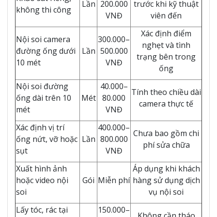
Lần
200.000
trước khi kỹ thuật
không thi công
VNĐ
viên đến
Xác định điểm
Nội soi camera
300.000–
nghẹt và tình
đường ống dưới
Lần
500.000
trạng bên trong
10 mét
VNĐ
ống
Nội soi đường
40.000–
Tính theo chiều dài
ống dài trên 10
Mét
80.000
camera thực tế
mét
VNĐ
Xác định vị trí
400.000–
Chưa bao gồm chi
ống nứt, vỡ hoặc
Lần
800.000
phí sửa chữa
sụt
VNĐ
Xuất hình ảnh
Áp dụng khi khách
hoặc video nội
Gói
Miễn phí
hàng sử dụng dịch
soi
vụ nội soi
Lấy tóc, rác tại
150.000–
Không cần tháo