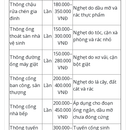
Thông chậu
180.000–
Nghẹt do dầu mỡ và
rửa chén gia
Lần
350.000
rác thực phẩm
đình
VNĐ
Thông ống
150.000–
Nghẹt do tóc, cặn xà
thoát sàn nhà
Lần
300.000
phòng và rác nhỏ
vệ sinh
VNĐ
150.000–
Thông đường
Nghẹt do xơ vải, cặn
Lần
280.000
ống máy giặt
bột giặt
VNĐ
Thông cống
200.000–
Nghẹt do lá cây, đất
ban công, sân
Lần
400.000
cát và rác
thượng
VNĐ
200.000–
Áp dụng cho đoạn
Thông cống
Lần
450.000
ống ngắn, dầu mỡ
nhà bếp
VNĐ
chưa đóng cứng
Thông tuyến
300.000–
Tuyến cống sinh