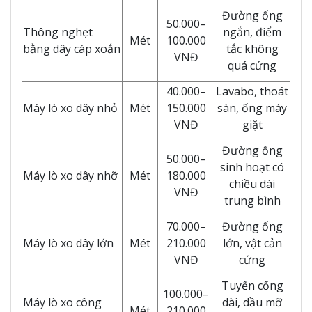
Đường ống
50.000–
Thông nghẹt
ngắn, điểm
Mét
100.000
bằng dây cáp xoắn
tắc không
VNĐ
quá cứng
40.000–
Lavabo, thoát
Máy lò xo dây nhỏ
Mét
150.000
sàn, ống máy
VNĐ
giặt
Đường ống
50.000–
sinh hoạt có
Máy lò xo dây nhỡ
Mét
180.000
chiều dài
VNĐ
trung bình
70.000–
Đường ống
Máy lò xo dây lớn
Mét
210.000
lớn, vật cản
VNĐ
cứng
Tuyến cống
100.000–
Máy lò xo công
dài, dầu mỡ
Mét
210.000