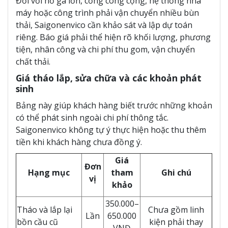
Đối với hố ga lớn, cống công cộng, hệ thống nhà
máy hoặc công trình phải vận chuyển nhiều bùn
thải, Saigonenvico cần khảo sát và lập dự toán
riêng. Báo giá phải thể hiện rõ khối lượng, phương
tiện, nhân công và chi phí thu gom, vận chuyển
chất thải.
Giá tháo lắp, sửa chữa và các khoản phát
sinh
Bảng này giúp khách hàng biết trước những khoản
có thể phát sinh ngoài chi phí thông tắc.
Saigonenvico không tự ý thực hiện hoặc thu thêm
tiền khi khách hàng chưa đồng ý.
Giá
Đơn
Hạng mục
tham
Ghi chú
vị
khảo
350.000–
Tháo và lắp lại
Chưa gồm linh
Lần
650.000
bồn cầu cũ
kiện phải thay