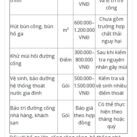
trình
và vị trí thi
VNĐ
công
Chưa gồm
600.000–
Hút bùn cống, bùn
trường hợp
m³
1.200.000
hố ga
chất thải
VNĐ
nguy hại
300.000–
Sau khi kiểm
Khử mùi hôi đường
Điểm
800.000
tra nguyên
cống
VNĐ
nhân gây mùi
Vệ sinh, bảo dưỡng
500.000–
Kiểm tra và
hệ thống thoát
Gói
1.500.000
vệ sinh nhiều
nước gia đình
VNĐ
điểm thoát
Có thể thực
Bảo trì đường cống
Báo giá
hiện theo
nhà hàng, khách
Gói
theo hợp
tháng hoặc
sạn
đồng
quý