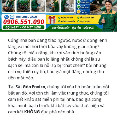
Previous
Nex
Cống nhà bạn đang trào ngược, nước ứ đọng lênh
láng và mùi hôi thối bủa vây không gian sống?
Chúng tôi hiểu rằng, khi rơi vào tình huống cấp
bách này, điều bạn lo lắng nhất không chỉ là sự
sạch sẽ, mà còn là nỗi sợ bị "chặt chém" bởi những
dịch vụ thiếu uy tín, báo giá một đằng nhưng thu
tiền một nẻo.
Tại
Sài Gòn Envico
, chúng tôi xóa bỏ hoàn toàn nỗi
bất an đó. Với tôn chỉ làm việc trung thực,
chúng tôi
cam kết khảo sát miễn phí tại nhà, báo giá công
khai minh bạch trước khi bắt tay vào thực hiện và
cam kết
KHÔNG
đục phá nền nhà.