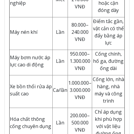
nghiệp
hoặc cặn
VNĐ
đóng dày
Điểm tắc gần,
80.000–
vật cản có thể
Máy nén khí
Lần
240.000
đẩy bằng áp
VNĐ
lực
950.000–
Cống chính,
Máy bơm nước áp
Lần
1.300.000
hố ga, đường
lực cao di động
VNĐ
ống dài
Cống lớn, nhà
1.000.000–
Xe bồn thổi rửa áp
hàng, nhà
Ca/lần
3.000.000
suất cao
máy và công
VNĐ
trình
Chỉ áp dụng
200.000–
Hóa chất thông
khi phù hợp
Lần
500.000
cống chuyên dụng
với vật liệu
VNĐ
đường ống