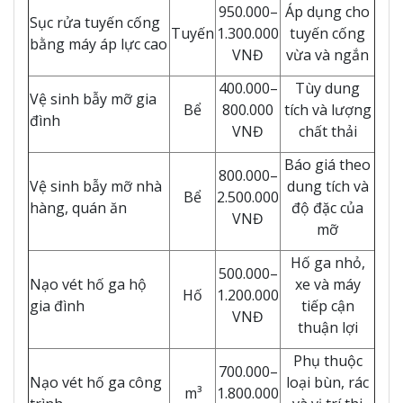
950.000–
Áp dụng cho
Sục rửa tuyến cống
Tuyến
1.300.000
tuyến cống
bằng máy áp lực cao
VNĐ
vừa và ngắn
400.000–
Tùy dung
Vệ sinh bẫy mỡ gia
Bể
800.000
tích và lượng
đình
VNĐ
chất thải
Báo giá theo
800.000–
Vệ sinh bẫy mỡ nhà
dung tích và
Bể
2.500.000
hàng, quán ăn
độ đặc của
VNĐ
mỡ
Hố ga nhỏ,
500.000–
Nạo vét hố ga hộ
xe và máy
Hố
1.200.000
gia đình
tiếp cận
VNĐ
thuận lợi
Phụ thuộc
700.000–
Nạo vét hố ga công
loại bùn, rác
m³
1.800.000