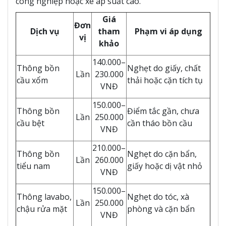
công nghiệp hoặc xe áp suất cao.
Giá
Đơn
Dịch vụ
tham
Phạm vi áp dụng
vị
khảo
140.000–
Thông bồn
Nghẹt do giấy, chất
Lần
230.000
cầu xổm
thải hoặc cặn tích tụ
VNĐ
150.000–
Thông bồn
Điểm tắc gần, chưa
Lần
250.000
cầu bệt
cần tháo bồn cầu
VNĐ
210.000–
Thông bồn
Nghẹt do cặn bẩn,
Lần
260.000
tiểu nam
giấy hoặc dị vật nhỏ
VNĐ
150.000–
Thông lavabo,
Nghẹt do tóc, xà
Lần
250.000
chậu rửa mặt
phòng và cặn bẩn
VNĐ