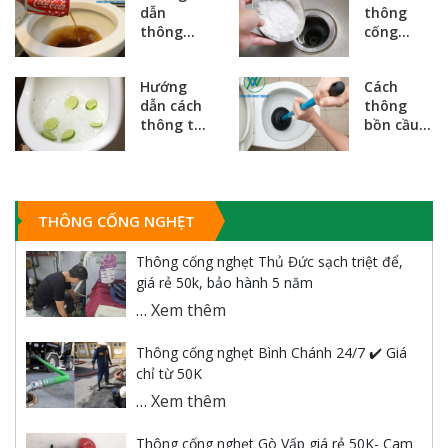
dẫn
thông
giản và
an toàn
thông
cống
hiệu quả
nhất 2025
bồn cầu
bằng
bằng
muối
Hướng
Cách
coca cola
hiệu quả,
dẫn cách
thông
đơn giản,
dễ làm
thông tắc
bồn cầu
hiệu quả
tại nhà
bồn cầu
bằng
năm 2025
bằng đá
pittong
lạnh hiệu
hiệu quả
quả
nhanh
nhanh
chóng tại
THÔNG CỐNG NGHẸT
nhà
Thông cống nghẹt Thủ Đức sạch triệt để,
giá rẻ 50k, bảo hành 5 năm
…
Xem thêm
Thông cống nghẹt Bình Chánh 24/7 ✔️ Giá
chỉ từ 50K
…
Xem thêm
Thông cống nghẹt Gò Vấp giá rẻ 50K- Cam