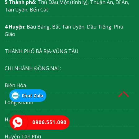
5 Thành phố:
Thủ Dầu Một (tỉnh lỵ), Thuận An, Dĩ An,
Tân Uyên, Bến Cát
4 Huyện:
Bàu Bàng, Bắc Tân Uyên, Dầu Tiếng, Phú
Giáo
THÀNH PHỐ BÀ RỊA-VŨNG TÀU
CHI NHÁNH ĐỒNG NAI :
Biên Hòa
Chat Zalo
Long Khánh
Huyện Vĩnh Cửu
0906.551.090
Huyện Tân Phú