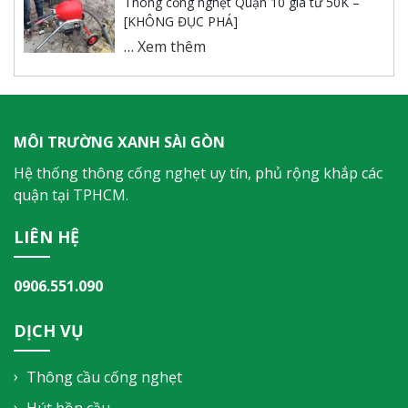
Thông cống nghẹt Quận 10 giá từ 50K –
[KHÔNG ĐỤC PHÁ]
…
Xem thêm
MÔI TRƯỜNG XANH SÀI GÒN
Hệ thống thông cống nghẹt uy tín, phủ rộng khắp các
quận tại TPHCM.
LIÊN HỆ
0906.551.090
DỊCH VỤ
Thông cầu cống nghẹt
Hút bồn cầu