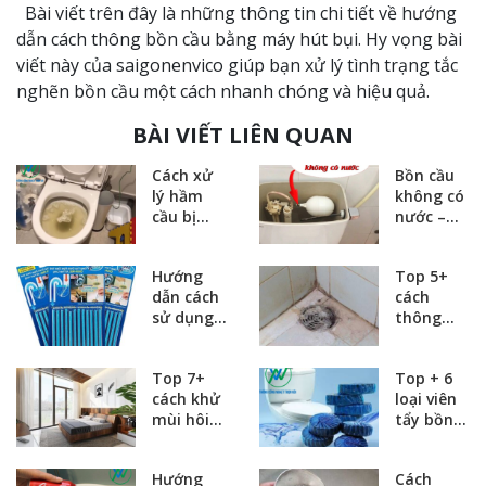
Bài viết trên đây là những thông tin chi tiết về hướng
dẫn cách thông bồn cầu bằng máy hút bụi. Hy vọng bài
viết này của saigonenvico giúp bạn xử lý tình trạng tắc
nghẽn bồn cầu một cách nhanh chóng và hiệu quả.
BÀI VIẾT LIÊN QUAN
Cách xử
Bồn cầu
lý hầm
không có
cầu bị
nước –
đầy nước
Nguyên
hiệu quả
nhân và
Hướng
Top 5+
và an
cách khắc
dẫn cách
cách
toàn tại
phục tại
sử dụng
thông
nhà
nhà
que
cống
thông
thoát
Top 7+
Top + 6
cống an
nước sinh
cách khử
loại viên
toàn và
hoạt tại
mùi hôi
tẩy bồn
sạch triệt
nhà dễ
trong
cầu cực
để
làm
phòng
mạnh,
Hướng
Cách
ngủ đơn
sạch và