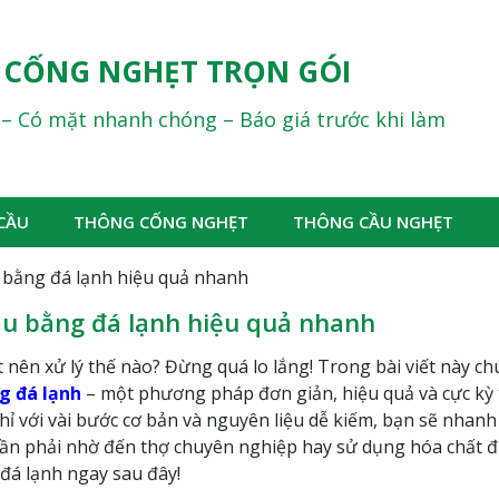
 CỐNG NGHẸT TRỌN GÓI
ể – Có mặt nhanh chóng – Báo giá trước khi làm
CẦU
THÔNG CỐNG NGHẸT
THÔNG CẦU NGHẸT
 bằng đá lạnh hiệu quả nhanh
u bằng đá lạnh hiệu quả nhanh
 nên xử lý thế nào? Đừng quá lo lắng! Trong bài viết này ch
g đá lạnh
– một phương pháp đơn giản, hiệu quả và cực kỳ 
Chỉ với vài bước cơ bản và nguyên liệu dễ kiếm, bạn sẽ nhan
ần phải nhờ đến thợ chuyên nghiệp hay sử dụng hóa chất độ
 đá lạnh ngay sau đây!