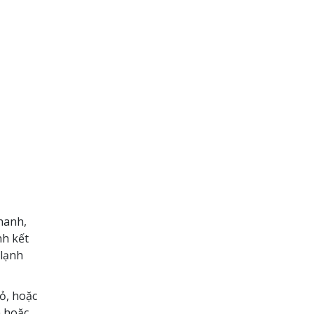
hanh,
nh kết
 lạnh
ỏ, hoặc
n hoặc