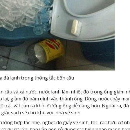
 đá lạnh trong thông tắc bồn cầu
n cầu và xả nước, nước lạnh làm nhiệt độ trong ống giảm n
co lại, giảm độ bám dính vào thành ống. Dòng nước chảy mạ
trôi các vật cản ra khỏi đường ống dễ dàng hơn. Ngoài ra, đá
 giác sạch sẽ cho khu vực nhà vệ sinh.
ờng hợp tắc nhẹ, nghẹt do giấy vệ sinh, tóc, rác hữu cơ nh
c có dị vật lớn, bạn vẫn nên sử dụng các biện pháp mạnh hơ