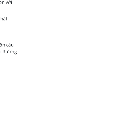
òn với
hất,
bồn cầu
ỏi đường