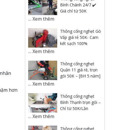
Bình Chánh 24/7 ✔️
Giá chỉ từ 50K
…
Xem thêm
Thông cống nghẹt Gò
Vấp giá rẻ 50K- Cam
kết sạch 100%
…
Xem thêm
Thông cống nghẹt
Quận 11 giá rẻ, trọn
 nhân
gói 50K – [BH 5 năm]
…
Xem thêm
chậm hơn
Thông cống nghẹt
Bình Thạnh trọn gói –
Chỉ từ 50K/Lần
…
Xem thêm
Thông cống nghẹt