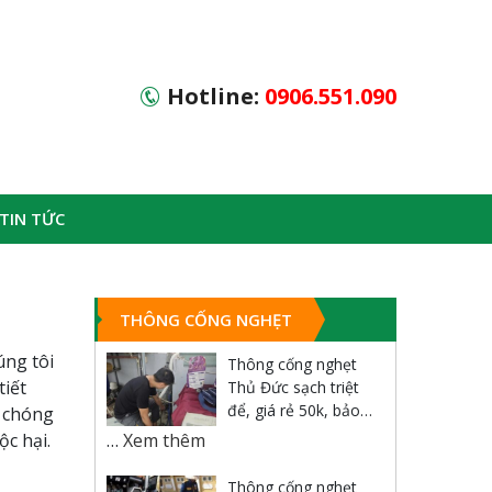
Hotline:
0906.551.090
TIN TỨC
THÔNG CỐNG NGHẸT
úng tôi
Thông cống nghẹt
tiết
Thủ Đức sạch triệt
để, giá rẻ 50k, bảo
h chóng
hành 5 năm
c hại.
…
Xem thêm
Thông cống nghẹt