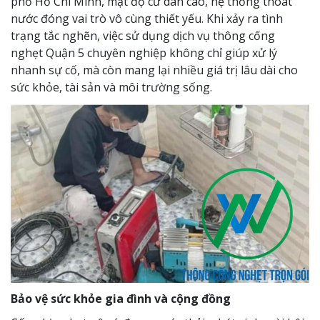
phố Hồ Chí Minh, mật độ cư dân cao, hệ thống thoát
nước đóng vai trò vô cùng thiết yếu. Khi xảy ra tình
trạng tắc nghẽn, việc sử dụng dịch vụ thông cống
nghẹt Quận 5 chuyên nghiệp không chỉ giúp xử lý
nhanh sự cố, mà còn mang lại nhiều giá trị lâu dài cho
sức khỏe, tài sản và môi trường sống.
Bảo vệ sức khỏe gia đình và cộng đồng