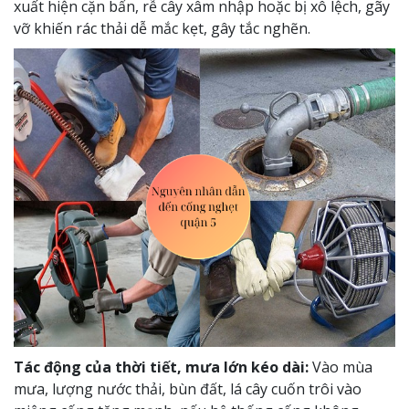
xuất hiện cặn bẩn, rễ cây xâm nhập hoặc bị xô lệch, gãy
vỡ khiến rác thải dễ mắc kẹt, gây tắc nghẽn.
Tác động của thời tiết, mưa lớn kéo dài:
Vào mùa
mưa, lượng nước thải, bùn đất, lá cây cuốn trôi vào