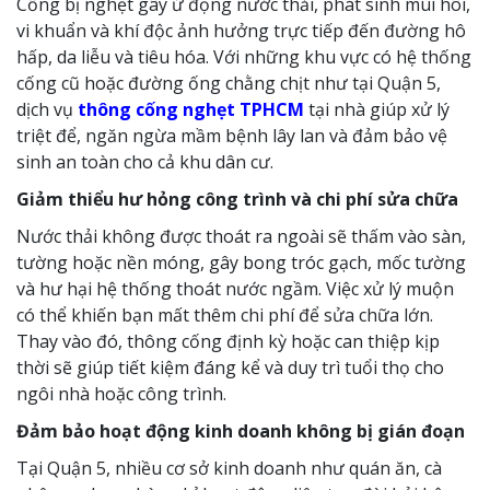
Cống bị nghẹt gây ứ đọng nước thải, phát sinh mùi hôi,
vi khuẩn và khí độc ảnh hưởng trực tiếp đến đường hô
hấp, da liễu và tiêu hóa. Với những khu vực có hệ thống
cống cũ hoặc đường ống chằng chịt như tại Quận 5,
dịch vụ
thông cống nghẹt TPHCM
tại nhà giúp xử lý
triệt để, ngăn ngừa mầm bệnh lây lan và đảm bảo vệ
sinh an toàn cho cả khu dân cư.
Giảm thiểu hư hỏng công trình và chi phí sửa chữa
Nước thải không được thoát ra ngoài sẽ thấm vào sàn,
tường hoặc nền móng, gây bong tróc gạch, mốc tường
và hư hại hệ thống thoát nước ngầm. Việc xử lý muộn
có thể khiến bạn mất thêm chi phí để sửa chữa lớn.
Thay vào đó, thông cống định kỳ hoặc can thiệp kịp
thời sẽ giúp tiết kiệm đáng kể và duy trì tuổi thọ cho
ngôi nhà hoặc công trình.
Đảm bảo hoạt động kinh doanh không bị gián đoạn
Tại Quận 5, nhiều cơ sở kinh doanh như quán ăn, cà