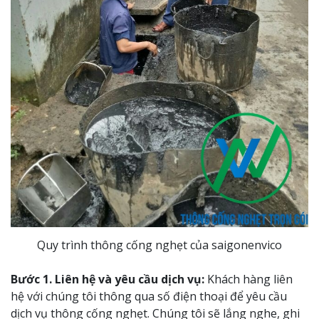
Quy trình thông cống nghẹt của saigonenvico
Bước 1. Liên hệ và yêu cầu dịch vụ:
Khách hàng liên
hệ với chúng tôi thông qua số điện thoại để yêu cầu
dịch vụ thông cống nghẹt. Chúng tôi sẽ lắng nghe, ghi