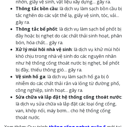
nhờn, giấy vệ sinh, vật liệu xây dựng… gây ra.
Thông tắc bồn cầu
: là dịch vụ làm sạch bồn cầu bị
tắc nghẽn do các vật thể lạ, giấy vệ sinh, tóc, vải…
gây ra.
Thông tắc bể phốt
: là dịch vụ làm sạch bể phốt bị
đầy hoặc bị nghẹt do các chất thải sinh hoạt, phân
bón, hóa chất… gây ra.
Xử lý mùi hôi nhà vệ sinh
: là dịch vụ khử mùi hôi
khó chịu trong nhà vệ sinh do các nguyên nhân
như hệ thống cống thoát nước bị nghẹt, bể phốt
bị đầy, thiếu thông gió… gây ra.
Vệ sinh hố ga
: là dịch vụ làm sạch hố ga bị ô
nhiễm do các chất thải rắn và lỏng từ đường phố,
công nghiệp, sinh hoạt… gây ra.
Sửa chữa và lắp đặt hệ thống cống thoát nước
:
là dịch vụ sửa chữa và lắp đặt các loại ống cống,
van, khớp nối, máy bơm… cho hệ thống cống
thoát nước.
Xem thêm: Quy trình
thông cống nghẹt quận 6
mới tại