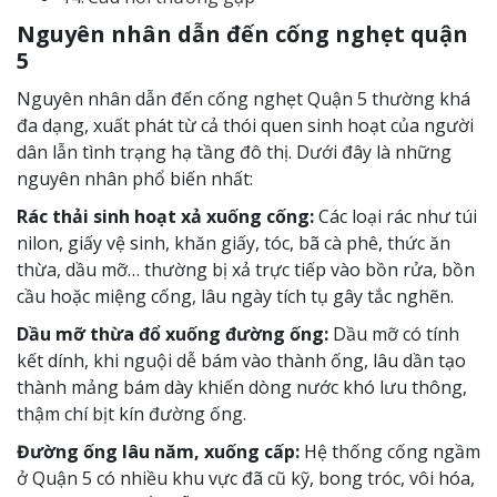
Nguyên nhân dẫn đến cống nghẹt quận
5
Nguyên nhân dẫn đến cống nghẹt Quận 5
thường khá
đa dạng, xuất phát từ cả thói quen sinh hoạt của người
dân lẫn tình trạng hạ tầng đô thị. Dưới đây là những
nguyên nhân phổ biến nhất:
Rác thải sinh hoạt xả xuống cống:
Các loại rác như túi
nilon, giấy vệ sinh, khăn giấy, tóc, bã cà phê, thức ăn
thừa, dầu mỡ… thường bị xả trực tiếp vào bồn rửa, bồn
cầu hoặc miệng cống, lâu ngày tích tụ gây tắc nghẽn.
Dầu mỡ thừa đổ xuống đường ống:
Dầu mỡ có tính
kết dính, khi nguội dễ bám vào thành ống, lâu dần tạo
thành mảng bám dày khiến dòng nước khó lưu thông,
thậm chí bịt kín đường ống.
Đường ống lâu năm, xuống cấp:
Hệ thống cống ngầm
ở Quận 5 có nhiều khu vực đã cũ kỹ, bong tróc, vôi hóa,