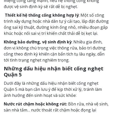
miệng cống tăng mạnh, nếu hệ thống cống không
được vệ sinh định kỳ sẽ rất dễ bị nghẹt.
Thiết kế hệ thống cống không hợp lý
: Một số công
trình xây dựng hoặc nhà dân tự ý cải tạo, lắp đặt đường
ống sai kỹ thuật, đường kính ống nhỏ, nhiều đoạn gấp
khúc hoặc nối sai vị trí khiến chất thải dễ bị kẹt lại.
Không bảo dưỡng, vệ sinh định kỳ
: Nhiều gia đình,
đơn vị không chú trọng việc thông rửa, bảo trì đường
cống theo định kỳ khiến cặn bẩn tích tụ lâu ngày, dẫn
tới tình trạng nghẹt nghiêm trọng.
Những dấu hiệu nhận biết cống nghẹt
Quận 5
Dưới đây là
những dấu hiệu nhận biết cống nghẹt
Quận 5
mà bạn cần lưu ý để kịp thời xử lý, tránh làm
ảnh hưởng đến sinh hoạt và sức khỏe:
Nước rút chậm hoặc không rút:
Bồn rửa, nhà vệ sinh,
sàn nhà tắm… nước thoát rất chậm hoặc đọng lại