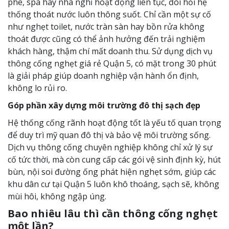
phê, spa hay nhà nghỉ hoạt động liên tục, đòi hỏi hệ
thống thoát nước luôn thông suốt. Chỉ cần một sự cố
như nghẹt toilet, nước tràn sàn hay bồn rửa không
thoát được cũng có thể ảnh hưởng đến trải nghiệm
khách hàng, thậm chí mất doanh thu. Sử dụng dịch vụ
thông cống nghẹt giá rẻ Quận 5, có mặt trong 30 phút
là giải pháp giúp doanh nghiệp vận hành ổn định,
không lo rủi ro.
Góp phần xây dựng môi trường đô thị sạch đẹp
Hệ thống cống rãnh hoạt động tốt là yếu tố quan trọng
để duy trì mỹ quan đô thị và bảo vệ môi trường sống.
Dịch vụ thông cống chuyên nghiệp không chỉ xử lý sự
cố tức thời, mà còn cung cấp các gói vệ sinh định kỳ, hút
bùn, nội soi đường ống phát hiện nghẹt sớm, giúp các
khu dân cư tại Quận 5 luôn khô thoáng, sạch sẽ, không
mùi hôi, không ngập úng.
Bao nhiêu lâu thì cần thông cống nghẹt
một lần?