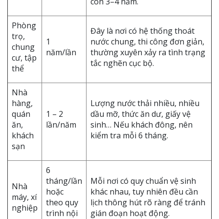
còn 3–4 năm.
Phòng
Đây là nơi có hệ thống thoát
trọ,
1
nước chung, thi công đơn giản,
chung
năm/lần
thường xuyên xảy ra tình trạng
cư, tập
tắc nghẽn cục bộ.
thể
Nhà
hàng,
Lượng nước thải nhiều, nhiều
quán
1 – 2
dầu mỡ, thức ăn dư, giấy vệ
ăn,
lần/năm
sinh… Nếu khách đông, nên
khách
kiểm tra mỗi 6 tháng.
sạn
6
tháng/lần
Mỗi nơi có quy chuẩn vệ sinh
Nhà
hoặc
khác nhau, tuy nhiên đều cần
máy, xí
theo quy
lịch thông hút rõ ràng để tránh
nghiệp
trình nội
gián đoạn hoạt động.